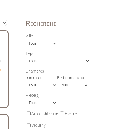
Recherche
Ville
Type
cet
us→
Chambres
minimum
Bedrooms Max
Pièce(s)
Air conditionné
Piscine
Security