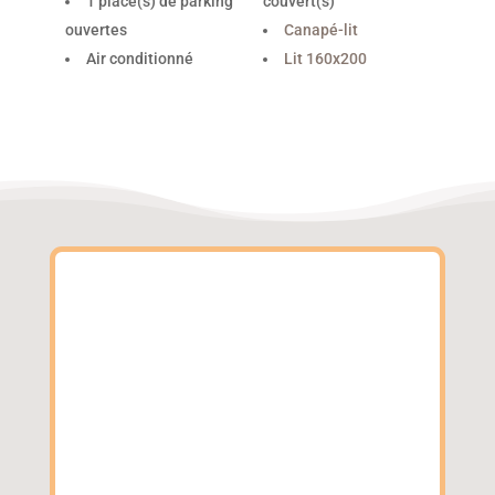
1 place(s) de parking
couvert(s)
ouvertes
Canapé-lit
Air conditionné
Lit 160x200