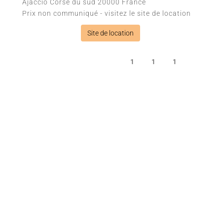
Ajaccio
Corse du sud
20000
France
Prix non communiqué - visitez le site de location
Site de location
1
1
1