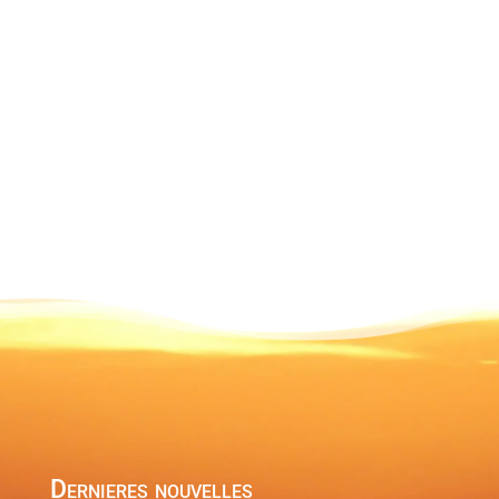
pour vous,
votre
résidence et
vos
voyageurs.”
À propos
Publications
Commentaires
Avis
Dernieres nouvelles