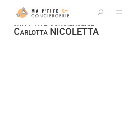
Ma p'tite conciergerie
Carlotta NICOLETTA
Ma
p'tit
e
con
cier
geri
e